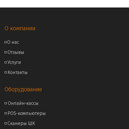
О компании
◽
О нас
◽ 
Отзывы
◽ 
Услуги
◽ 
Контакты
Оборудование
◽ Онлайн
-кассы
◽ 
POS-компьютеры
◽ 
Сканеры ШК