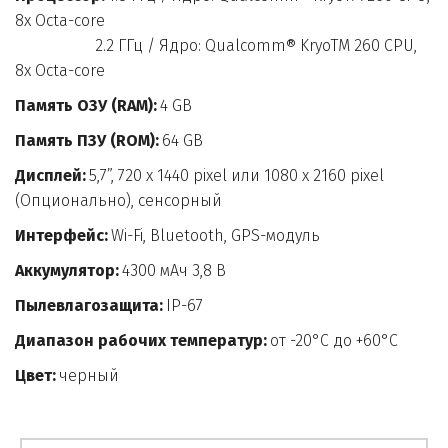
8x Octa-core 

                    2.2 ГГц / Ядро: Qualcomm® KryoTM 260 CPU, 
8x Octa-core
Память ОЗУ (RAM):
 4 GB
Память ПЗУ (ROM):
 64 GB
Дисплей:
 5,7”, 720 х 1440 pixel или 1080 х 2160 pixel 
(Опционально), сенсорный
Интерфейс:
 Wi-Fi, Bluetooth, GPS-модуль
Аккумулятор:
 4300 мАч 3,8 В
Пылевлагозащита:
 IP-67
Диапазон рабочих температур:
 от -20°C до +60°C
Цвет:
 черный