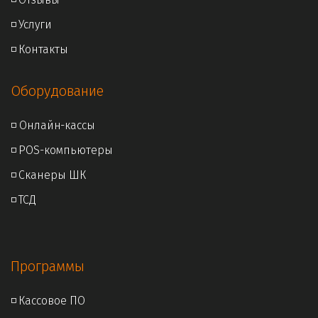
◽ 
Услуги
◽ 
Контакты
Оборудование
◽ Онлайн
-кассы
◽ 
POS-компьютеры
◽ 
Сканеры ШК
◽ 
ТСД
Программы
◽ 
Кассовое ПО