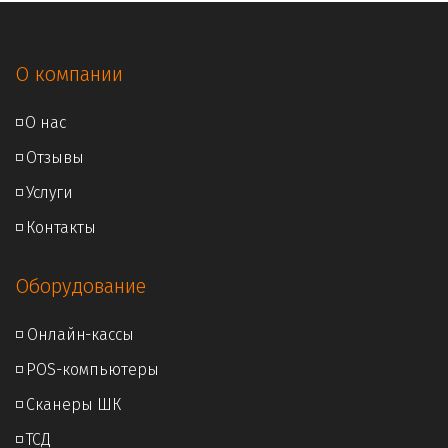
О компании
◽
О нас
◽ 
Отзывы
◽ 
Услуги
◽ 
Контакты
Оборудование
◽ Онлайн
-кассы
◽ 
POS-компьютеры
◽ 
Сканеры ШК
◽ 
ТСД