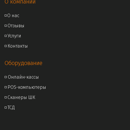
О компании
◽
О нас
◽ 
Отзывы
◽ 
Услуги
◽ 
Контакты
Оборудование
◽ Онлайн
-кассы
◽ 
POS-компьютеры
◽ 
Сканеры ШК
◽ 
ТСД