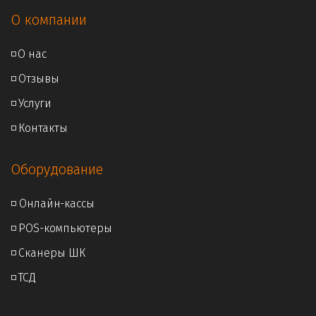
О компании
◽
О нас
◽ 
Отзывы
◽ 
Услуги
◽ 
Контакты
Оборудование
◽ Онлайн
-кассы
◽ 
POS-компьютеры
◽ 
Сканеры ШК
◽ 
ТСД